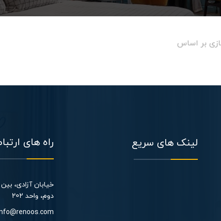
زی بر اساس
راه های ارتبا
لینک های سریع
دوم، واحد 202​
info@renoos.com