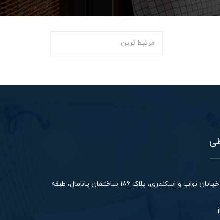
طی
خیابان آزادی، بین خیابان نواب و اسکندری، پلاک 186 ساختمان پانامال، طبقه