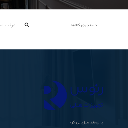
مرتب سا
با لبخند میزبانی کن