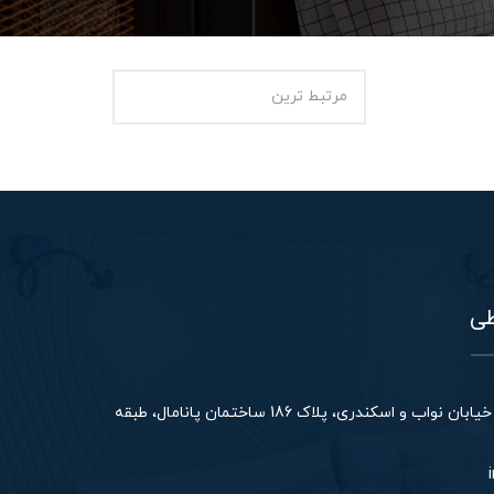
طی
خیابان آزادی، بین خیابان نواب و اسکندری، پلاک 186 ساختمان پانامال، طبقه