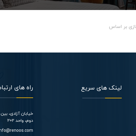
زی بر اساس
راه های ارتبا
لینک های سریع
دوم، واحد 202​
info@renoos.com