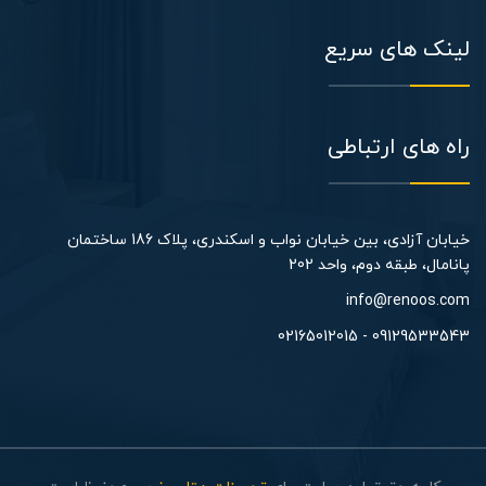
لینک های سریع
راه های ارتباطی
خیابان آزادی، بین خیابان نواب و اسکندری، پلاک 186 ساختمان
پانامال، طبقه دوم، واحد 202​
info@renoos.com
09129533543 - 02165012015