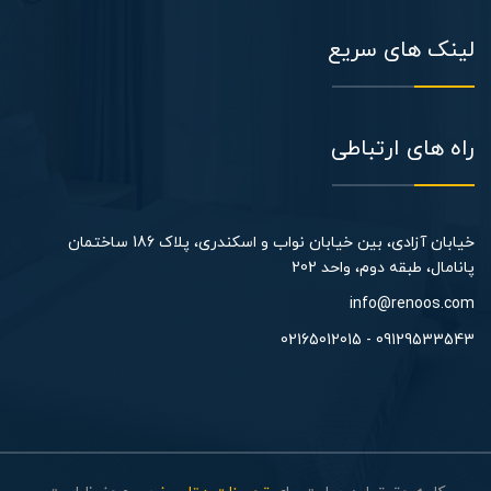
لینک های سریع
راه های ارتباطی
خیابان آزادی، بین خیابان نواب و اسکندری، پلاک 186 ساختمان
پانامال، طبقه دوم، واحد 202​
info@renoos.com
09129533543 - 02165012015