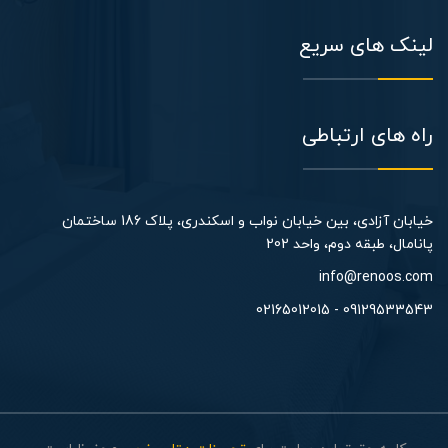
لینک های سریع
راه های ارتباطی
خیابان آزادی، بین خیابان نواب و اسکندری، پلاک 186 ساختمان
پانامال، طبقه دوم، واحد 202​
info@renoos.com
09129533543 - 02165012015