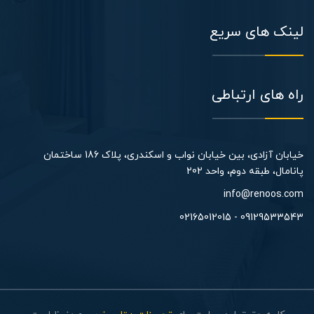
لینک های سریع
راه های ارتباطی
خیابان آزادی، بین خیابان نواب و اسکندری، پلاک 186 ساختمان
پانامال، طبقه دوم، واحد 202​
info@renoos.com
09129533543 - 02165012015