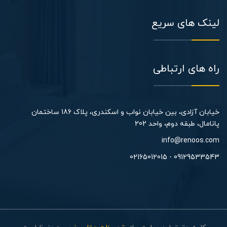
لینک های سریع
راه های ارتباطی
خیابان آزادی، بین خیابان نواب و اسکندری، پلاک 186 ساختمان
پانامال، طبقه دوم، واحد 202​
info@renoos.com
09129533543 - 02165012015